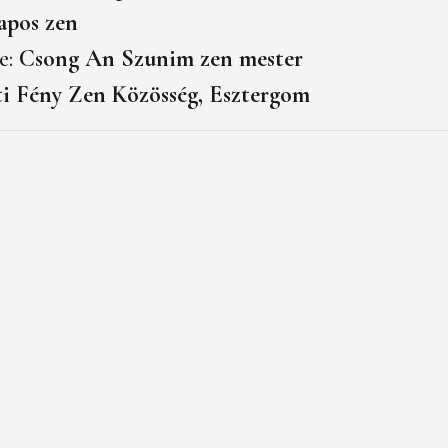
apos zen
e:
Csong An Szunim zen mester
i Fény Zen Közösség, Esztergom