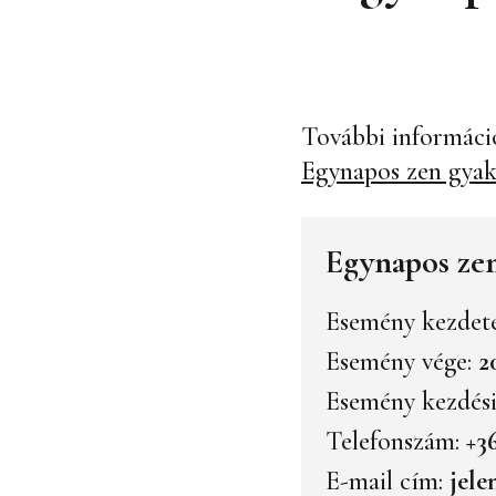
További információ
Egynapos zen gyako
Egynapos zen 
Esemény kezdet
Esemény vége:
2
Esemény kezdési
Telefonszám:
+3
E-mail cím:
jel