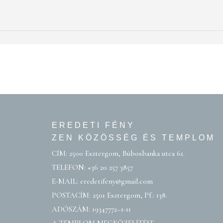
EREDETI FÉNY
ZEN KÖZÖSSÉG ÉS TEMPLOM
CÍM: 2500 Esztergom, Búbosbanka utca 61.
TELEFON:
+36 20 257 3857
E-MAIL:
eredetifeny@gmail.com
POSTACÍM: 2501 Esztergom, Pf.: 138.
ADÓSZÁM: 19347772–1-11