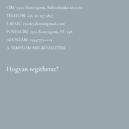
CÍM: 2500 Esztergom, Búbosbanka utca 61.
TELEFON:
+36 20 257 3857
E-MAIL:
eredetifeny@gmail.com
POSTACÍM: 2501 Esztergom, Pf.: 138.
ADÓSZÁM: 19347772–1-11
A TEMPLOM MEGKÖZELÍTÉSE
Hogyan segíthetsz?