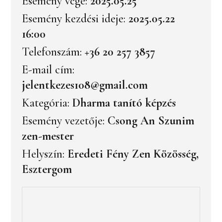
Esemény vége:
2025.05.25
Esemény kezdési ideje:
2025.05.22
16:00
Telefonszám:
+36 20 257 3857
E-mail cím:
jelentkezes108@gmail.com
Kategória:
Dharma tanító képzés
Esemény vezetője:
Csong An Szunim
zen-mester
Helyszín:
Eredeti Fény Zen Közösség,
Esztergom