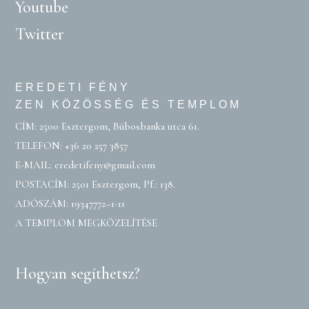
Youtube
Twitter
EREDETI FÉNY
ZEN KÖZÖSSÉG ÉS TEMPLOM
CÍM: 2500 Esztergom, Búbosbanka utca 61.
TELEFON:
+36 20 257 3857
E-MAIL:
eredetifeny@gmail.com
POSTACÍM: 2501 Esztergom, Pf.: 138.
ADÓSZÁM: 19347772–1-11
A TEMPLOM MEGKÖZELÍTÉSE
Hogyan segíthetsz?