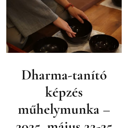
Dharma-tanító
képzés
műhelymunka –
2025. május 22-25