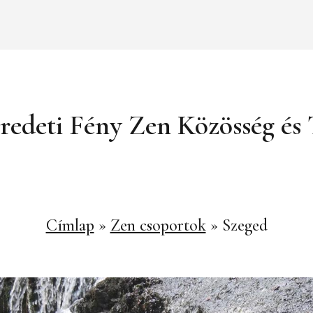
redeti Fény Zen Közösség é
Címlap
»
Zen csoportok
»
Szeged