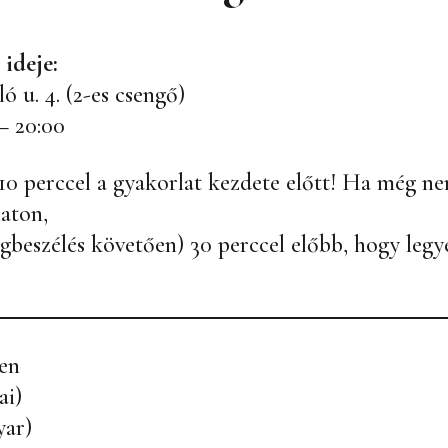
 ideje:
ó u. 4. (2-es csengő)
– 20:00
 perccel a gyakorlat kezdete előtt! Ha még nem
aton,
gbeszélés követően) 30 perccel előbb, hogy legy
sen
ai)
yar)