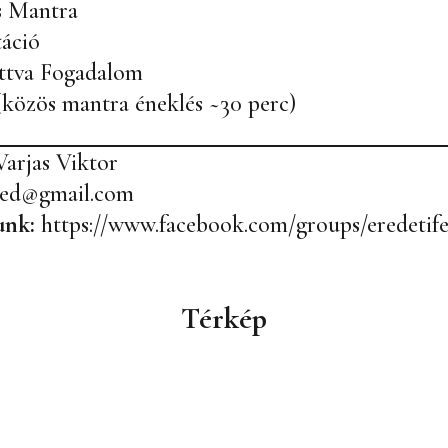
s Mantra
táció
ttva Fogadalom
(közös mantra éneklés ~30 perc)
Varjas Viktor
ged@gmail.com
unk:
https://www.facebook.com/groups/eredetif
Térkép