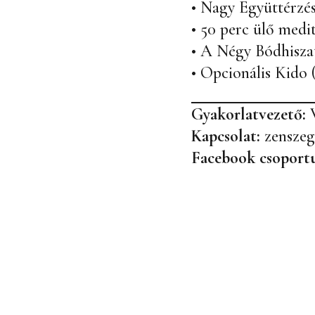
• Nagy Együttérzé
• 50 perc ülő medi
• A Négy Bódhisza
• Opcionális Kido 
Gyakorlatvezető:
Kapcsolat:
zensze
Facebook csoport