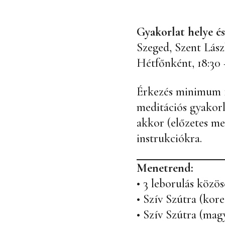
Gyakorlat helye és
Szeged, Szent Lászl
Hétfőnként, 18:30 
Érkezés minimum 10
meditációs gyakorl
akkor (előzetes me
instrukciókra.
Menetrend:
• 3 leborulás közö
• Szív Szútra (kore
• Szív Szútra (mag