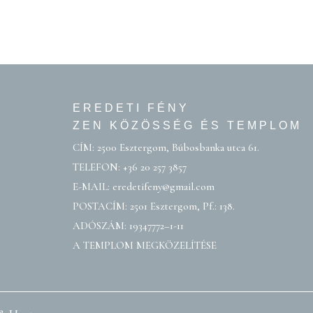
EREDETI FÉNY
ZEN KÖZÖSSÉG ÉS TEMPLOM
CÍM: 2500 Esztergom, Búbosbanka utca 61.
TELEFON:
+36 20 257 3857
E-MAIL:
eredetifeny@gmail.com
POSTACÍM: 2501 Esztergom, Pf.: 138.
ADÓSZÁM: 19347772–1-11
A TEMPLOM MEGKÖZELÍTÉSE