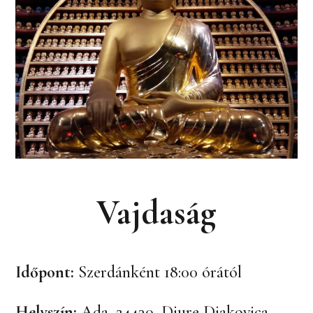
Vajdaság
Időpont:
Szerdánként 18:00 órától
Helyszín:
Ada, 24430, Djure Djakovica