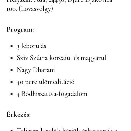
100. (Lovasvölgy)
Program:
3 leborulás
Szív Szútra koreaiul és magyarul
Nagy Dharani
40 perc ülőmeditáció
4 Bódhiszattva-fogadalom
Érkezés:
Teljesen kezdők kérjük érkezzenek a