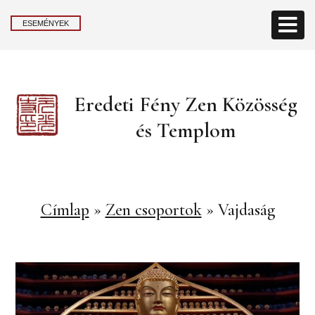
ESEMÉNYEK
Eredeti Fény Zen Közösség
és Templom
Címlap
»
Zen csoportok
»
Vajdaság