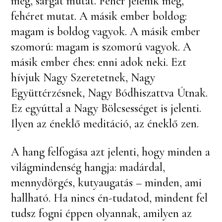
meg, sárgát mutat. Fehér jelenik meg,
fehéret mutat. A másik ember boldog:
magam is boldog vagyok. A másik ember
szomorú: magam is szomorú vagyok. A
másik ember éhes: enni adok neki. Ezt
hívjuk Nagy Szeretetnek, Nagy
Együttérzésnek, Nagy Bódhiszattva Útnak.
Ez egyúttal a Nagy Bölcsességet is jelenti.
Ilyen az éneklő meditáció, az éneklő zen.
A hang felfogása azt jelenti, hogy minden a
világmindenség hangja: madárdal,
mennydörgés, kutyaugatás – minden, ami
hallható. Ha nincs én-tudatod, mindent fel
tudsz fogni éppen olyannak, amilyen az