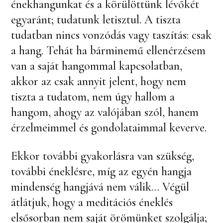
énekhangunkat és a körülöttünk lévőkét
egyaránt; tudatunk letisztul. A tiszta
tudatban nincs vonzódás vagy taszítás: csak
a hang. Tehát ha bárminemű ellenérzésem
van a saját hangommal kapcsolatban,
akkor az csak annyit jelent, hogy nem
tiszta a tudatom, nem úgy hallom a
hangom, ahogy az valójában szól, hanem
érzelmeimmel és gondolataimmal keverve.
Ekkor további gyakorlásra van szükség,
további éneklésre, míg az egyén hangja
mindenség hangjává nem válik… Végül
átlátjuk, hogy a meditációs éneklés
elsősorban nem saját örömünket szolgálja;