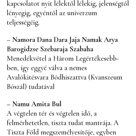
kapcsolatot nyit lélektől lélekig, jelenségtől
lényegig, egyéntől az univerzum
teljességéig.
–
Namora Dana Dara Jaja Namak Arya
Barogidzse Szebaraja Szabaha
Menedékvétel a Három Legértékesebb-
ben, így eggyé válva a nemes
Avalókitésvara Bódhiszattva (Kvanszeum
Bószál) tudatával
– Namu Amita Bul
A végtelen tér és végtelen idő, a
felmérhetetlen, tiszta tudat mantrája. A
Tiszta Föld megszemélyesítője, egyben