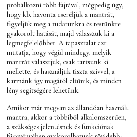
próbálkozni több fajtával, mégpedig úgy,
hogy kb. havonta cseréljük a mantrát,
figyeljük meg a tudatunkra és testünkre
gyakorolt hatását, majd válasszuk ki a
legmegfelelőbbet. A tapasztalat azt
mutatja, hogy végül mindegy, melyik
mantrát választjuk, csak tartsunk ki
mellette, és használjuk tiszta szívvel, a
karmánk így magától eltűnik, és minden
lény segítségére lehetünk.
Amikor már megvan az állandóan használt
mantra, akkor a többiből alkalomszerűen,
a szükséges jelentésnek és funkciónak
függvényében gyakorolhatunk rövidebb-