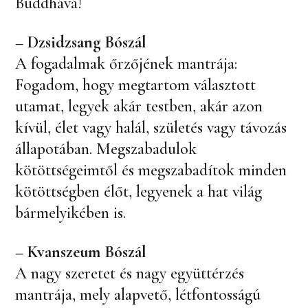
Buddhává!
– Dzsidzsang Bószál
A fogadalmak őrzőjének mantrája:
Fogadom, hogy megtartom választott
utamat, legyek akár testben, akár azon
kívül, élet vagy halál, születés vagy távozás
állapotában. Megszabadulok
kötöttségeimtől és megszabadítok minden
kötöttségben élőt, legyenek a hat világ
bármelyikében is.
– Kvanszeum Bószál
A nagy szeretet és nagy együttérzés
mantrája, mely alapvető, létfontosságú