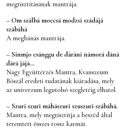
megtisztításának mantrája.
– Om szálbá moccsá modzsi szádájá
szábáhá
A megbánás mantrája.
– Sinmjo csánggu de dáráni námorá dáná
dárá jájá…
Nagy Együttérzés Mantra, Kvanszeum
Bószál eredeti tudatának kiáradása, mely
az univerzum legutolsó szegletéig elhatol.
–
Szuri szuri máhászuri szuszuri szábáhá.
Mantra, mely megtisztítja a beszéd által
teremtett összes rossz karmát.