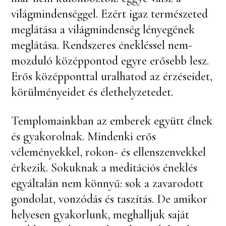
világmindenséggel. Ezért igaz természeted
meglátása a világmindenség lényegének
meglátása. Rendszeres énekléssel nem-
mozduló középpontod egyre erősebb lesz.
Erős középponttal uralhatod az érzéseidet,
körülményeidet és élethelyzetedet.
Templomainkban az emberek együtt élnek
és gyakorolnak. Mindenki erős
véleményekkel, rokon- és ellenszenvekkel
érkezik. Sokuknak a meditációs éneklés
egyáltalán nem könnyű: sok a zavarodott
gondolat, vonzódás és taszítás. De amikor
helyesen gyakorlunk, meghalljuk saját