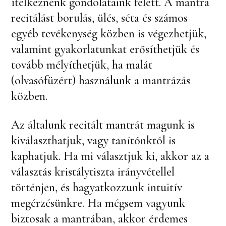
ítélkeznénk gondolataink felett. A mantra
recitálást borulás, ülés, séta és számos
egyéb tevékenység közben is végezhetjük,
valamint gyakorlatunkat erősíthetjük és
tovább mélyíthetjük, ha malát
(olvasófüzért) használunk a mantrázás
közben.
Az általunk recitált mantrát magunk is
kiválaszthatjuk, vagy tanítónktól is
kaphatjuk. Ha mi választjuk ki, akkor az a
választás kristálytiszta irányvétellel
történjen, és hagyatkozzunk intuitív
megérzésünkre. Ha mégsem vagyunk
biztosak a mantrában, akkor érdemes