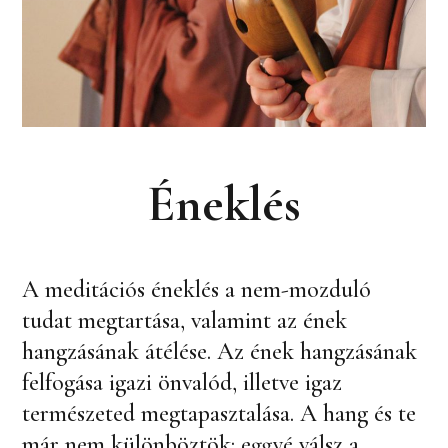
Éneklés
A meditációs éneklés a nem-mozduló
tudat megtartása, valamint az ének
hangzásának átélése. Az ének hangzásának
felfogása igazi önvalód, illetve igaz
természeted megtapasztalása. A hang és te
már nem különböztök: eggyé válsz a