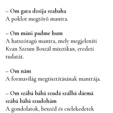
– Om gara dzsija szabaha
A poklot megtörő mantra.
– Om máni padme hum
A hatszótagú mantra, mely megjeleníti
Kvan Szeum Boszál misztikus, eredeti
tudatát.
–
Om nám
A formavilág megtisztításának mantrája.
–
Om szábá bábá szudá szálbá dármá
szábá bábá szudohám
A gondolatok, beszéd és cselekedetek