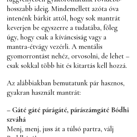
hosszabb ideig. Mindemellett azóta óva
intenénk bárkit attól, hogy sok mantrát
keverjen be egyszerre a tudatába, főleg
úgy, hogy csak a kíváncsiság vagy a
mantra-étvágy vezérli. A mentális
gyomorrontást nehéz, orvosolni, de lehet –
csak sokkal több hit és kitartás kell hozzá.
Az alábbiakban bemutatunk pár hasznos,
gyakran használt mantrát:
– Gáté gáté párágáté, párászámgáté Bódhi
szváhá
Menj, menj, juss át a túlsó partra, válj