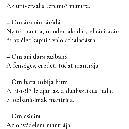
Az univerzális teremtő mantra.
– Om áránám árádá
Nyitó mantra, minden akadály elhárítására
és az élet kapuin való áthaladásra.
–
Om ari dara szábáhá
A fenséges, eredeti tudat mantrája.
– Om bara tobija hum
A füstölő felajánlás, a dualisztikus tudat
ellobbanásának mantrája.
– Om csirim
Az önvédelem mantrája.