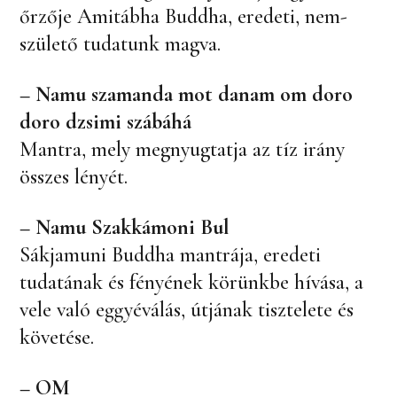
őrzője Amitábha Buddha, eredeti, nem-
születő tudatunk magva.
–
Namu szamanda mot danam om doro
doro dzsimi szábáhá
Mantra, mely megnyugtatja az tíz irány
összes lényét.
–
Namu Szakkámoni Bul
Sákjamuni Buddha mantrája, eredeti
tudatának és fényének körünkbe hívása, a
vele való eggyéválás, útjának tisztelete és
követése.
–
OM