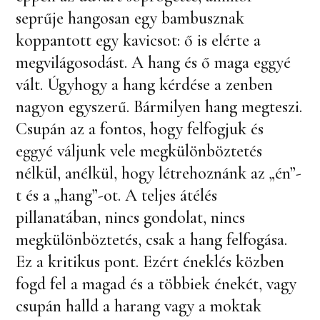
seprűje hangosan egy bambusznak
koppantott egy kavicsot: ő is elérte a
megvilágosodást. A hang és ő maga eggyé
vált. Úgyhogy a hang kérdése a zenben
nagyon egyszerű. Bármilyen hang megteszi.
Csupán az a fontos, hogy felfogjuk és
eggyé váljunk vele megkülönböztetés
nélkül, anélkül, hogy létrehoznánk az „én”-
t és a „hang”-ot. A teljes átélés
pillanatában, nincs gondolat, nincs
megkülönböztetés, csak a hang felfogása.
Ez a kritikus pont. Ezért éneklés közben
fogd fel a magad és a többiek énekét, vagy
csupán halld a harang vagy a moktak