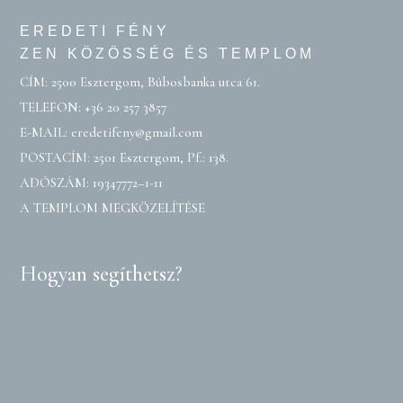
EREDETI FÉNY
ZEN KÖZÖSSÉG ÉS TEMPLOM
CÍM: 2500 Esztergom, Búbosbanka utca 61.
TELEFON:
+36 20 257 3857
E-MAIL:
eredetifeny@gmail.com
POSTACÍM: 2501 Esztergom, Pf.: 138.
ADÓSZÁM: 19347772–1-11
A TEMPLOM MEGKÖZELÍTÉSE
Hogyan segíthetsz?