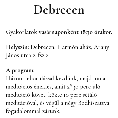
Debrecen
Gyakorlatok
vasárnaponként 18:30 órakor.
Helyszín:
Debrecen, Harmóniaház, Arany
János utca 2. fsz.2
A program
:
Három leborulással kezdünk, majd jön a
meditációs éneklés, amit 2*30 perc ülő
meditáció követ, közte 10 perc sétáló
meditációval, és végül a négy Bodhiszattva
fogadalommal zárunk.