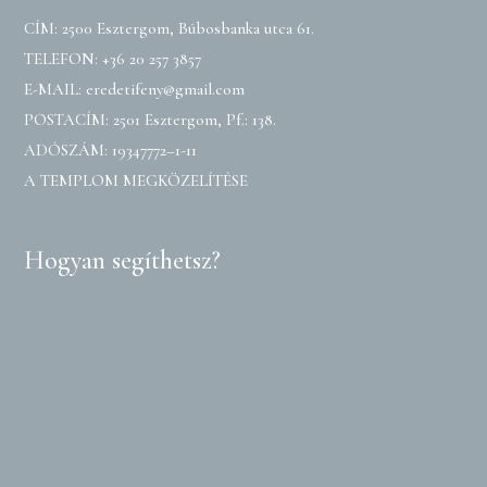
CÍM: 2500 Esztergom, Búbosbanka utca 61.
TELEFON:
+36 20 257 3857
E-MAIL:
eredetifeny@gmail.com
POSTACÍM: 2501 Esztergom, Pf.: 138.
ADÓSZÁM: 19347772–1-11
A TEMPLOM MEGKÖZELÍTÉSE
Hogyan segíthetsz?