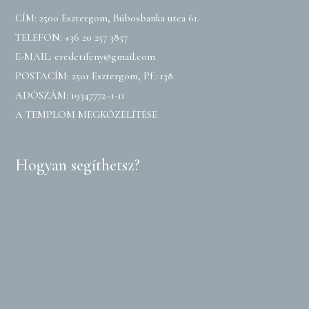
CÍM: 2500 Esztergom, Búbosbanka utca 61.
TELEFON:
+36 20 257 3857
E-MAIL:
eredetifeny@gmail.com
POSTACÍM: 2501 Esztergom, Pf.: 138.
ADÓSZÁM: 19347772–1-11
A TEMPLOM MEGKÖZELÍTÉSE
Hogyan segíthetsz?