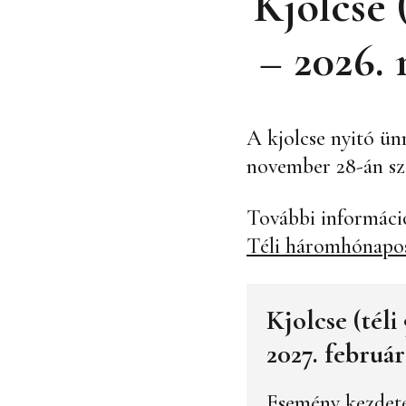
Kjolcse 
– 2026.
A kjolcse nyitó ün
november 28-án sz
További információ
Téli háromhónapos
Kjolcse (tél
2027. február
Esemény kezdet