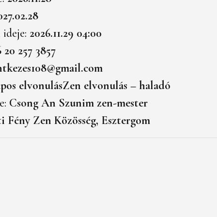
027.02.28
 ideje:
2026.11.29 04:00
6 20 257 3857
entkezes108@gmail.com
pos elvonulásZen elvonulás – haladó
e:
Csong An Szunim zen-mester
i Fény Zen Közösség, Esztergom