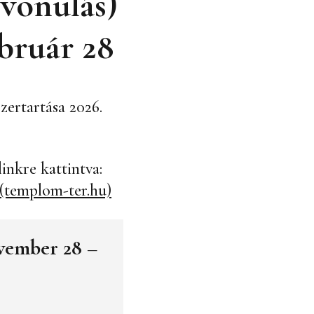
lvonulás)
bruár 28
ertartása 2026.
inkre kattintva:
 (templom-ter.hu)
ovember 28 –