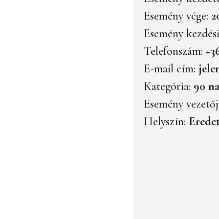
Esemény vége:
2
Esemény kezdési
Telefonszám:
+3
E-mail cím:
jel
Kategória:
90 na
Esemény vezetőj
Helyszín:
Eredet