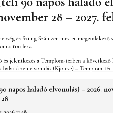
(téli 90 napos haladó e
 november 28 – 2027. fe
nepség és Szung Szán zen mester megemlékező sz
ombaton lesz.
 és jelentkezés a Templom-térben a következő l
 haladó zen elvonulás (Kjolcse) – Templom-tér
i 90 napos haladó elvonulás) – 2026. n
 28
e:
2026.11.28