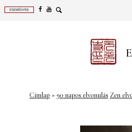
ESEMÉNYEK
E
Címlap
»
90 napos elvonulás
Zen elv