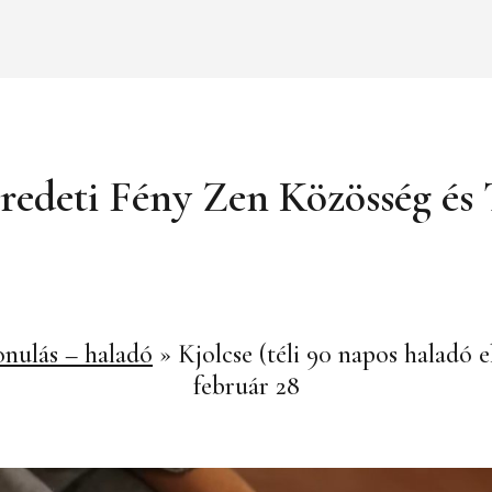
redeti Fény Zen Közösség é
onulás – haladó
»
Kjolcse (téli 90 napos haladó 
február 28